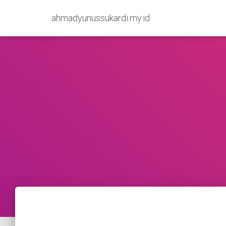
ahmadyunussukardi.my.id