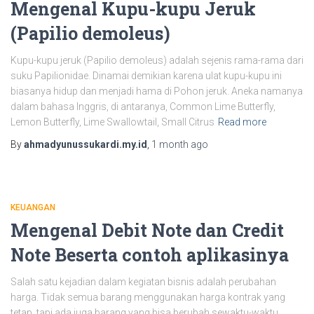
Mengenal Kupu-kupu Jeruk
(Papilio demoleus)
Kupu-kupu jeruk (Papilio demoleus) adalah sejenis rama-rama dari
suku Papilionidae. Dinamai demikian karena ulat kupu-kupu ini
biasanya hidup dan menjadi hama di Pohon jeruk. Aneka namanya
dalam bahasa Inggris, di antaranya, Common Lime Butterfly,
Lemon Butterfly, Lime Swallowtail, Small Citrus
Read more
By
ahmadyunussukardi.my.id
,
1 month
ago
KEUANGAN
Mengenal Debit Note dan Credit
Note Beserta contoh aplikasinya
Salah satu kejadian dalam kegiatan bisnis adalah perubahan
harga. Tidak semua barang menggunakan harga kontrak yang
tetap, tapi ada juga barang yang bisa berubah sewaktu-waktu,