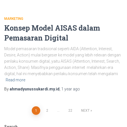
MARKETING
Konsep Model AISAS dalam
Pemasaran Digital
Model pemasaran tradisional seperti AIDA (Attention, Interest,
Desire, Action) mulai bergeser ke model yang lebih relevan dengan
perilaku konsumen digital, yaitu AISAS (Attention, Interest, Search,
Action, Share). Masifnya penggunaan internet melahirkan era
digital, hal ini menyebabkan perilaku konsumen telah mengalami
Read more
By
ahmadyunussukardi.my.id
,
1 year
ago
Posts
1
2
…
22
NEXT
pagination
Search