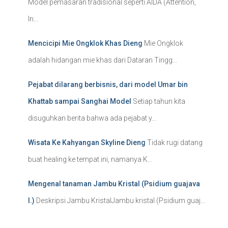
Model pemasaran tradisional seperti AIDA (Attention,
In...
Mencicipi Mie Ongklok Khas Dieng
Mie Ongklok
adalah hidangan mie khas dari Dataran Tingg...
Pejabat dilarang berbisnis, dari model Umar bin
Khattab sampai Sanghai Model
Setiap tahun kita
disuguhkan berita bahwa ada pejabat y...
Wisata Ke Kahyangan Skyline Dieng
Tidak rugi datang
buat healing ke tempat ini, namanya K...
Mengenal tanaman Jambu Kristal (Psidium guajava
l.)
Deskripsi Jambu KristalJambu kristal (Psidium guaj...