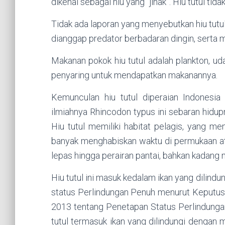
dikenal sebagai hiu yang “jinak”. Hiu tutul tida
Tidak ada laporan yang menyebutkan hiu tut
dianggap predator berbadaran dingin, serta 
Makanan pokok hiu tutul adalah plankton, uda
penyaring untuk mendapatkan makanannya.
Kemunculan hiu tutul diperaian Indonesi
ilmiahnya Rhincodon typus ini sebaran hidup
Hiu tutul memiliki habitat pelagis, yang men
banyak menghabiskan waktu di permukaan atau
lepas hingga perairan pantai, bahkan kadang 
Hiu tutul ini masuk kedalam ikan yang dilindu
status Perlindungan Penuh menurut Keputus
2013 tentang Penetapan Status Perlindungan
tutul termasuk ikan yang dilindungi dengan