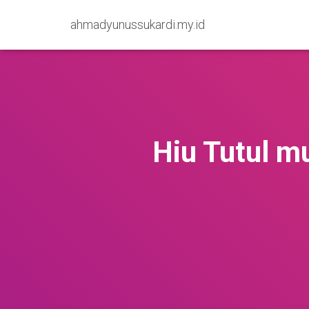
ahmadyunussukardi.my.id
Hiu Tutul m