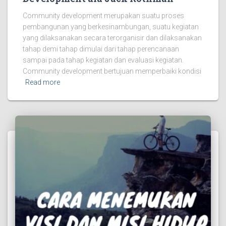
Community development merupakan suatu proses
pembangunan yang berkesinambungan, suatu kegiatan
yang dilaksanakan secara terorganisir dan dilaksanakan
tahap demi tahap dimulai dari tahap perencanaan
sampai pada tahap kegiatan dan evaluasi kegiatan.
Community development bertujuan memperbaiki kondisi
Read more