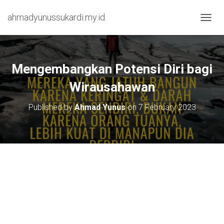
ahmadyunussukardi.my.id
TOGGL
Mengembangkan Potensi Diri bagi
Wirausahawan
Published by
Ahmad Yunus
on
7 February 2023