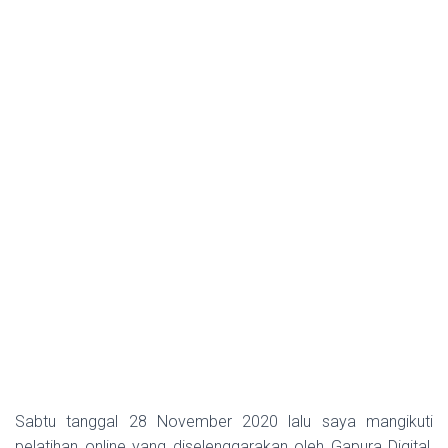
Sabtu tanggal 28 November 2020 lalu saya mangikuti
pelatihan online yang diselenggarakan oleh Gapura Digital,