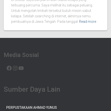
terbuang percuma. Saya melihat itu sebagai peluang.
Untuk mengolah limbah tersebut butuh mesin sabut
kelapa. Setelah searching di internet, akhirnya nemu
pembuatnya di Jawa Tengah. Pada tanggal
Read more
Media Sosial
FACEBOOK
INSTAGRAM
YOUTUBE
Sumber Daya Lain
PERPUSTAKAAN AHMAD YUNUS