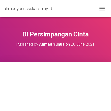
ahmadyunussukardi.my.id
TOGGL
Di Persimpangan Cinta
Published by
Ahmad Yunus
on
20 June 2021