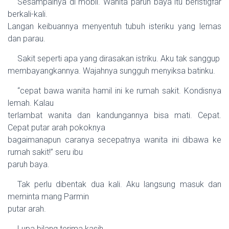
Sesampainya di mobil. Wanita paruh baya itu beristigfar
berkali-kali.
Langan keibuannya menyentuh tubuh isteriku yang lemas
dan parau.
Sakit seperti apa yang dirasakan istriku. Aku tak sanggup
membayangkannya. Wajahnya sungguh menyiksa batinku.
“cepat bawa wanita hamil ini ke rumah sakit. Kondisnya
lemah. Kalau
terlambat wanita dan kandungannya bisa mati. Cepat.
Cepat putar arah pokoknya
bagaimanapun caranya secepatnya wanita ini dibawa ke
rumah sakit!” seru ibu
paruh baya.
Tak perlu dibentak dua kali. Aku langsung masuk dan
meminta mang Parmin
putar arah.
Lupa bilang terima kasih