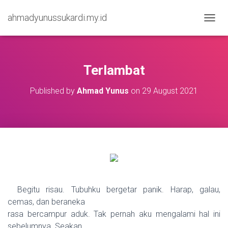
ahmadyunussukardi.my.id
TOGGL
Terlambat
Published by
Ahmad Yunus
on
29 August 2021
Begitu risau. Tubuhku bergetar panik. Harap, galau,
cemas, dan beraneka
rasa bercampur aduk. Tak pernah aku mengalami hal ini
sebelumnya. Seakan