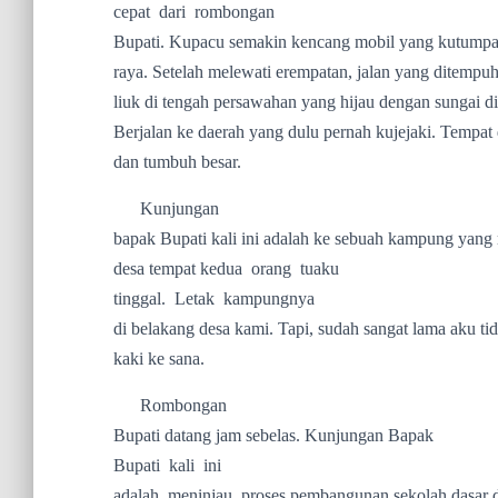
cepat
dari
rombongan
Bupati. Kupacu semakin kencang mobil yang kutumpan
raya. Setelah melewati erempatan, jalan yang ditempu
liuk di tengah persawahan yang hijau dengan sungai d
Berjalan ke daerah yang dulu pernah kujejaki. Tempat
dan tumbuh besar.
Kunjungan
bapak Bupati kali ini adalah ke sebuah kampung yang 
desa tempat kedua
orang
tuaku
tinggal.
Letak
kampungnya
di belakang desa kami. Tapi, sudah sangat lama aku t
kaki ke sana.
Rombongan
Bupati datang jam sebelas. Kunjungan Bapak
Bupati
kali
ini
adalah
meninjau
proses pembangunan sekolah dasar 