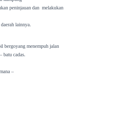
kukan peninjauan dan
melakukan
 daerah lainnya.
bil bergoyang menempuh jalan
– batu cadas.
 mana –