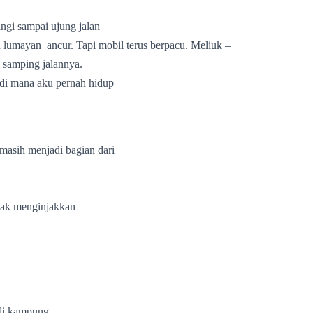
gi sampai ujung jalan
h lumayan
ancur. Tapi mobil terus berpacu. Meliuk –
i samping jalannya.
 di mana aku pernah hidup
masih menjadi bagian dari
idak menginjakkan
di kampung