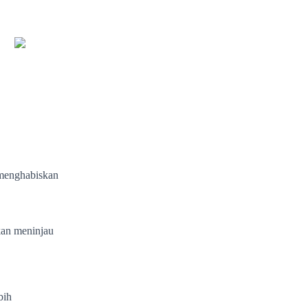
menghabiskan
kan meninjau
bih