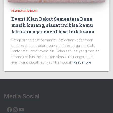
KEWIRAUSAHAAN
Event Kian Dekat Sementara Dana
masih kurang, siasat ini bisa kamu
lakukan agar event bisa terlaksana
Setiap orang pasti pernah terlibat dalam kepanitiaan
suatu event atau acara, baik acara keluarga, sekolah,
kantor atau event-event lain. Salah satu hal yang menjadi
momok cukup menakutkan akan kerberlangsungan
event yang sudah jauh-jauh hari sudah
Read more
Media Sosial
FACEBOOK
INSTAGRAM
YOUTUBE