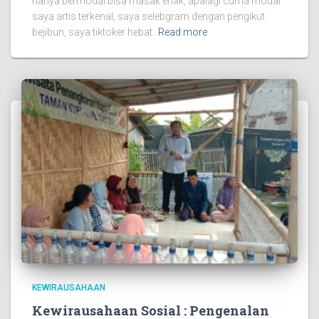
hanya bermodal bisa masak enak, apalagi cuma modal
saya artis terkenal, saya selebgram dengan pengikut
bejibun, saya tiktoker hebat.
Read more
KEWIRAUSAHAAN
Kewirausahaan Sosial : Pengenalan