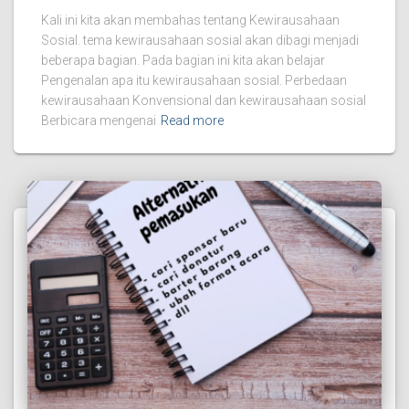
Kali ini kita akan membahas tentang Kewirausahaan
Sosial. tema kewirausahaan sosial akan dibagi menjadi
beberapa bagian. Pada bagian ini kita akan belajar
Pengenalan apa itu kewirausahaan sosial. Perbedaan
kewirausahaan Konvensional dan kewirausahaan sosial
Berbicara mengenai
Read more