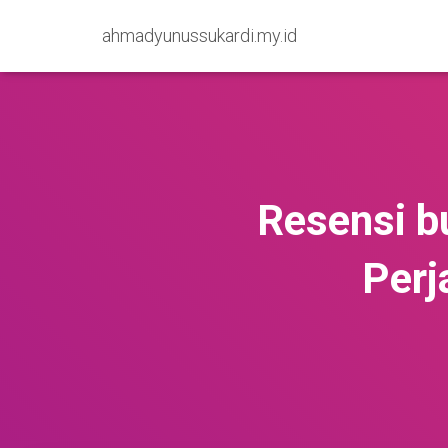
ahmadyunussukardi.my.id
Resensi b
Perj