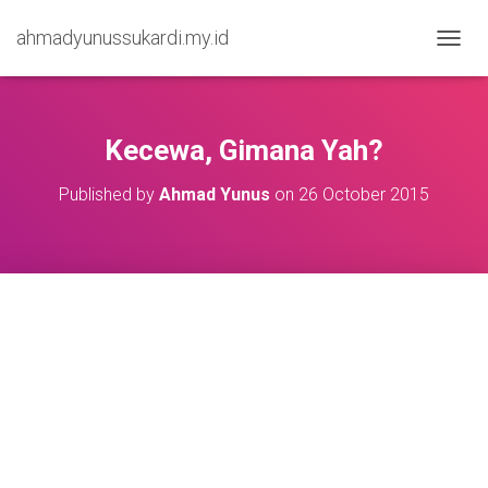
ahmadyunussukardi.my.id
TOGGL
Kecewa, Gimana Yah?
Published by
Ahmad Yunus
on
26 October 2015