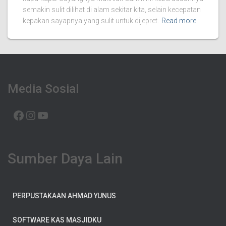
semakin sulit dilihat di alam sekitar kita, selain kecepatan
kepakan sayapnya yang sulit untuk dijepret.
Read more
Media Sosial
FACEBOOK
INSTAGRAM
YOUTUBE
Sumber Daya Lain
PERPUSTAKAAN AHMAD YUNUS
SOFTWARE KAS MASJIDKU